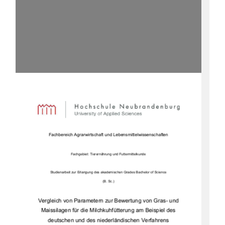
Fachbereich Agrarwirtschaft und Lebensmittelwissenschaften 
Fachgebiet: Tierernährung und Futtermittelkunde 
Studienarbeit zur Erlangung des akademi
schen Grades Bachelor of Science  
(B. Sc.) 
Vergleich von Parametern zur Bewertung von Gras- und 
Maissilagen für die 
Milchkuhfütterung 
am Beispiel des 
deutschen und des niederl
ändischen Verfahrens 