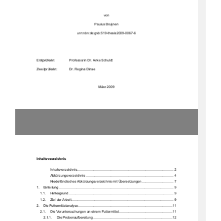
von 
Paulus Bruijnen 
urn:nbn:de:gvb:519-thesis2009-0067-6 
Erstprüferin:     
Professorin Dr. Anke Schuldt 
Zweitprüferin:   
Dr. Regina Dinse 
März 2009 
Inhaltsverzeichnis 
Inhaltsverzeichn
is ....................................................................................................  2
Abkürzungsverzei
chnis ........................................................................................... 4
Niederländisches Abkürzungsverzei
chnis mit Über
setzungen 
................................. 7
1.
Einleitung ....................................................................................................................
... 9
1.1.
Hintergrund
 ............................................................................................................. 9
1.2.
Ziel der Arbeit .......................................................................................................... 9
2.
Die Futtermittelan
alyse ..................................................................................................11
2.1.
Die Voruntersuchungen an einem Futtermittel 
........................................................11
2.1.1.
Die Probenaufberei
tung ..................................................................................12