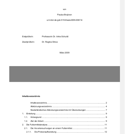
von 
Paulus Bruijnen 
urn:nbn:de:gvb:519-thesis2009-0067-6 
Erstprüferin:     
Professorin Dr. Anke Schuldt 
Zweitprüferin:   
Dr. Regina Dinse 
März 2009 
Inhaltsverzeichnis 
Inhaltsverzeichn
is ....................................................................................................  2
Abkürzungsverzei
chnis ........................................................................................... 4
Niederländisches Abkürzungsverzei
chnis mit Über
setzungen 
................................. 7
1.
Einleitung ....................................................................................................................
... 9
1.1.
Hintergrund
 ............................................................................................................. 9
1.2.
Ziel der Arbeit .......................................................................................................... 9
2.
Die Futtermittelan
alyse ..................................................................................................11
2.1.
Die Voruntersuchungen an einem Futtermittel 
........................................................11
2.1.1.
Die Probenaufberei
tung ..................................................................................12