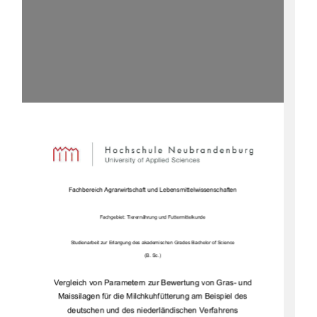
Fachbereich Agrarwirtschaft und Lebensmittelwissenschaften 
Fachgebiet: Tierernährung und Futtermittelkunde 
Studienarbeit zur Erlangung des akademi
schen Grades Bachelor of Science  
(B. Sc.) 
Vergleich von Parametern zur Bewertung von Gras- und 
Maissilagen für die 
Milchkuhfütterung 
am Beispiel des 
deutschen und des niederl
ändischen Verfahrens 