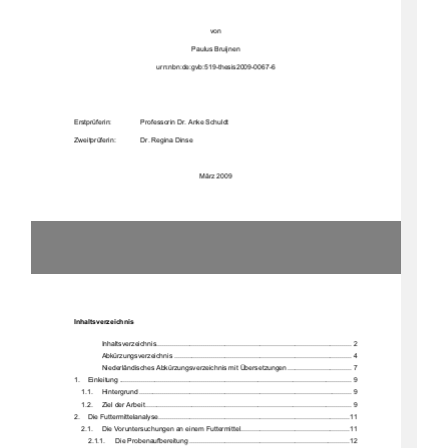
von 
Paulus Bruijnen 
urn:nbn:de:gvb:519-thesis2009-0067-6 
Erstprüferin:     
Professorin Dr. Anke Schuldt 
Zweitprüferin:   
Dr. Regina Dinse 
März 2009 
Inhaltsverzeichnis 
Inhaltsverzeichn
is ....................................................................................................  2
Abkürzungsverzei
chnis ........................................................................................... 4
Niederländisches Abkürzungsverzei
chnis mit Über
setzungen 
................................. 7
1.
Einleitung ....................................................................................................................
... 9
1.1.
Hintergrund
 ............................................................................................................. 9
1.2.
Ziel der Arbeit .......................................................................................................... 9
2.
Die Futtermittelan
alyse ..................................................................................................11
2.1.
Die Voruntersuchungen an einem Futtermittel 
........................................................11
2.1.1.
Die Probenaufberei
tung ..................................................................................12