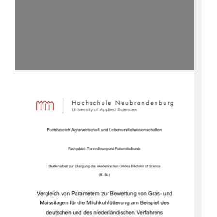
Fachbereich Agrarwirtschaft und Lebensmittelwissenschaften 
Fachgebiet: Tierernährung und Futtermittelkunde 
Studienarbeit zur Erlangung des akademi
schen Grades Bachelor of Science  
(B. Sc.) 
Vergleich von Parametern zur Bewertung von Gras- und 
Maissilagen für die 
Milchkuhfütterung 
am Beispiel des 
deutschen und des niederl
ändischen Verfahrens 