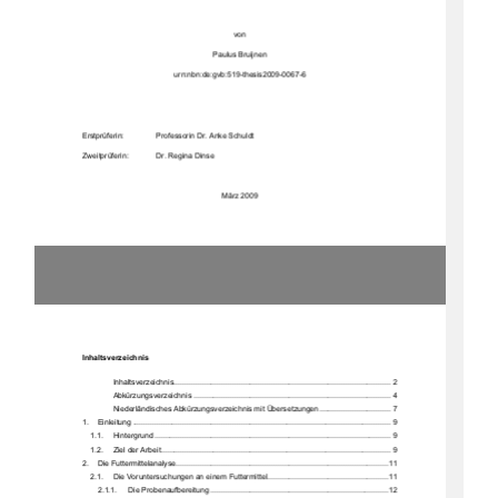
von 
Paulus Bruijnen 
urn:nbn:de:gvb:519-thesis2009-0067-6 
Erstprüferin:     
Professorin Dr. Anke Schuldt 
Zweitprüferin:   
Dr. Regina Dinse 
März 2009 
Inhaltsverzeichnis 
Inhaltsverzeichn
is ....................................................................................................  2
Abkürzungsverzei
chnis ........................................................................................... 4
Niederländisches Abkürzungsverzei
chnis mit Über
setzungen 
................................. 7
1.
Einleitung ....................................................................................................................
... 9
1.1.
Hintergrund
 ............................................................................................................. 9
1.2.
Ziel der Arbeit .......................................................................................................... 9
2.
Die Futtermittelan
alyse ..................................................................................................11
2.1.
Die Voruntersuchungen an einem Futtermittel 
........................................................11
2.1.1.
Die Probenaufberei
tung ..................................................................................12