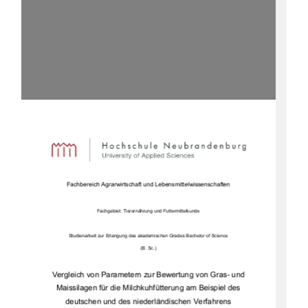
Fachbereich Agrarwirtschaft und Lebensmittelwissenschaften 
Fachgebiet: Tierernährung und Futtermittelkunde 
Studienarbeit zur Erlangung des akademi
schen Grades Bachelor of Science  
(B. Sc.) 
Vergleich von Parametern zur Bewertung von Gras- und 
Maissilagen für die 
Milchkuhfütterung 
am Beispiel des 
deutschen und des niederl
ändischen Verfahrens 