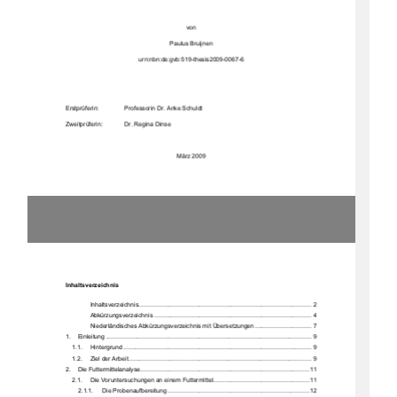
von 
Paulus Bruijnen 
urn:nbn:de:gvb:519-thesis2009-0067-6 
Erstprüferin:     
Professorin Dr. Anke Schuldt 
Zweitprüferin:   
Dr. Regina Dinse 
März 2009 
Inhaltsverzeichnis 
Inhaltsverzeichn
is ....................................................................................................  2
Abkürzungsverzei
chnis ........................................................................................... 4
Niederländisches Abkürzungsverzei
chnis mit Über
setzungen 
................................. 7
1.
Einleitung ....................................................................................................................
... 9
1.1.
Hintergrund
 ............................................................................................................. 9
1.2.
Ziel der Arbeit .......................................................................................................... 9
2.
Die Futtermittelan
alyse ..................................................................................................11
2.1.
Die Voruntersuchungen an einem Futtermittel 
........................................................11
2.1.1.
Die Probenaufberei
tung ..................................................................................12