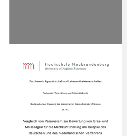
Fachbereich Agrarwirtschaft und Lebensmittelwissenschaften 
Fachgebiet: Tierernährung und Futtermittelkunde 
Studienarbeit zur Erlangung des akademi
schen Grades Bachelor of Science  
(B. Sc.) 
Vergleich von Parametern zur Bewertung von Gras- und 
Maissilagen für die 
Milchkuhfütterung 
am Beispiel des 
deutschen und des niederl
ändischen Verfahrens 