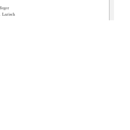
Heger
. Larisch
009-9
1
0 °