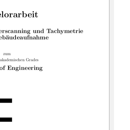
lorarbeit
serscanning und Tachymetrie
eb
audeaufnahme
 ̈
zum
 akademischen Grades
of Engineering