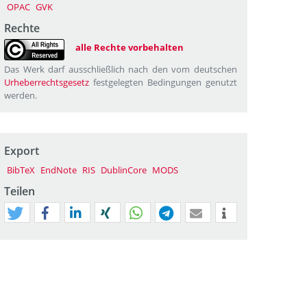
OPAC
GVK
Rechte
alle Rechte vorbehalten
Das Werk darf ausschließlich nach den vom deutschen
Urheberrechtsgesetz
festgelegten Bedingungen genutzt
werden.
Export
BibTeX
EndNote
RIS
DublinCore
MODS
Teilen
tweet
teilen
mitteilen
teilen
teilen
teilen
mail