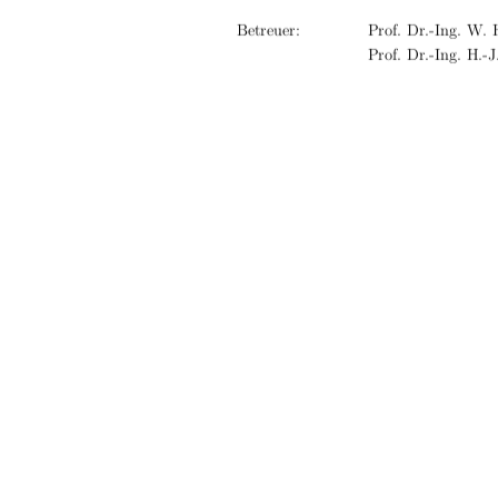
Betreuer:
Prof. Dr.-Ing. W. 
Prof. Dr.-Ing. H.-J
URN: urn:nbn:de:gbv:519-thesis2009-0
Neubrandenburg, M
arz 2009
 ̈
91%