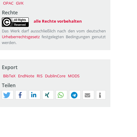
OPAC
GVK
Rechte
alle Rechte vorbehalten
Das Werk darf ausschließlich nach den vom deutschen
Urheberrechtsgesetz
festgelegten Bedingungen genutzt
werden.
Export
BibTeX
EndNote
RIS
DublinCore
MODS
Teilen
tweet
teilen
mitteilen
teilen
teilen
teilen
mail