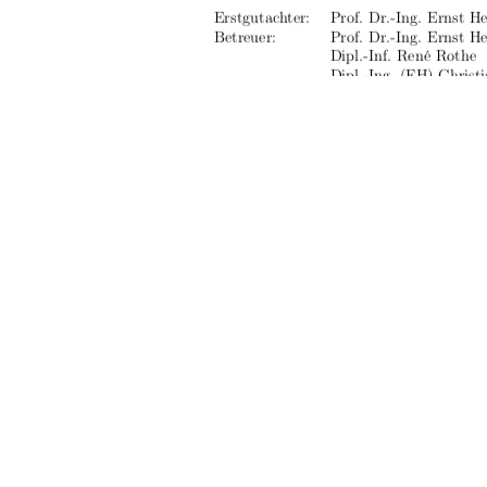
Erstgutachter:   Prof. Dr.-Ing. Ernst He
Betreuer:
Prof. Dr.-Ing. Ernst He
Dipl.-Inf. René Rothe
Dipl.-Ing. (FH) Christ
Abgabetermin:  15.04.2009
urn:nbn:de:gbv:
91%