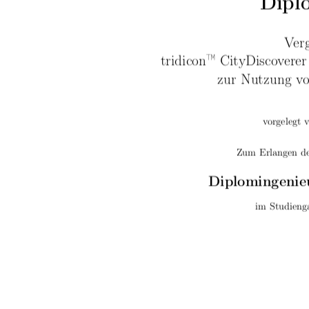
Dipl
Verg
tridicon
™
CityDiscovere
zur Nutzung v
vorgelegt 
Zum Erlangen d
Diplomingenie
im Studieng