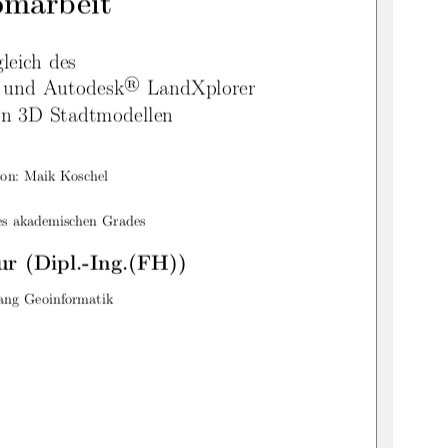
omarbeit
leich des
®
r und Autodesk
LandXplorer
on 3D Stadtmodellen
von: Maik Koschel
es akademischen Grades
ur (Dipl.-Ing.(FH))
ang Geoinformatik