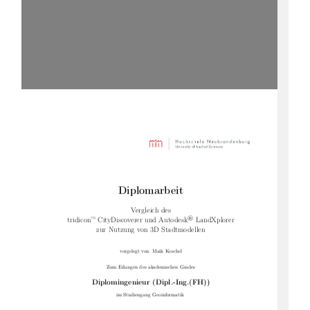
Diplomarbeit
Vergleich des
®
tridicon
™
CityDiscoverer und Autodesk
LandXplorer
zur Nutzung von 3D Stadtmodellen
vorgelegt von: Maik Koschel
Zum Erlangen des akademischen Grades
Diplomingenieur (Dipl.-Ing.(FH))
im Studiengang Geoinformatik