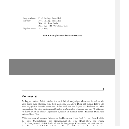
Erstgutachter:   Prof. Dr.-Ing. Ernst Heil
Betreuer:
Prof. Dr.-Ing. Ernst Heil
Dipl.-Inf. René Rothe
Dipl.-Ing. (FH) Christian Janne
Abgabetermin:  15.04.2009
urn:nbn:de:gbv:519-thesis2009-0007-8
I
Danksagung
Zu Beginn meiner Arbeit möchte ich mich bei all denjenigen Menschen bedanken, die
mich durch mein Studium begleitet haben. Ein besonderer Dank gilt meinen Eltern, die
mich in jeglicher Hinsicht unterstützt haben und mir mit Beginn des Studiums viel Mut
zu sprachen. Für die gemeinsamen Stunden, aufbauenden Momente und das Verständnis
vor sowie während meiner Diplomarbeit, danke ich herzlich meiner Freundin Diana und
meinem Sohn Tim.
Weiterhin danke ich meinem Betreuer an der Hochschule Herrn Prof. Dr.-Ing. Ernst Heil für
die  gute  Unterstützung  und  Zusammenarbeit.  Den  Mitarbeitern  der  Firma
GTA Geoinformatik GmbH
danke ich für die langjährige Kooperation, als auch den dor-
tigen Betreuern Dipl.-Inf. René Rothe und Dipl.-Ing. (FH) Christian Janne für die Vor-
schläge, Tipps und Anregungen zur Arbeit. Ein weiterer Dank gilt den Korrekturlesern.