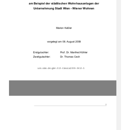
am Beispiel der städtischen Wohnhausanlagen der 
Unternehmung Stadt Wien - Wiener Wohnen 
Marion Keßler 
vorgelegt am 08. August 2008 
Erstgutachter:  
Prof. Dr. Manfred Köhler 
Zweitgutachter:  
Dr. Thomas Cech 
urn:nbn:de:gbv:519-thesis2008-0610-5
2 