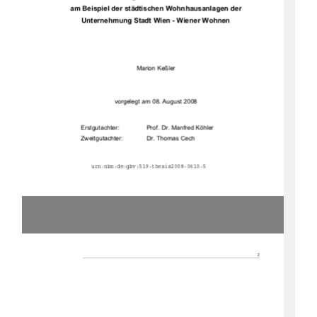
am Beispiel der städtischen Wohnhausanlagen der 
Unternehmung Stadt Wien - Wiener Wohnen 
Marion Keßler 
vorgelegt am 08. August 2008 
Erstgutachter:  
Prof. Dr. Manfred Köhler 
Zweitgutachter:  
Dr. Thomas Cech 
urn:nbn:de:gbv:519-thesis2008-0610-5
2 