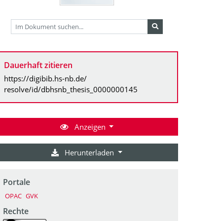
Dauerhaft zitieren
https://digibib.hs-nb.de/
resolve/id/dbhsnb_thesis_0000000145
Anzeigen
Herunterladen
Portale
OPAC
GVK
Rechte