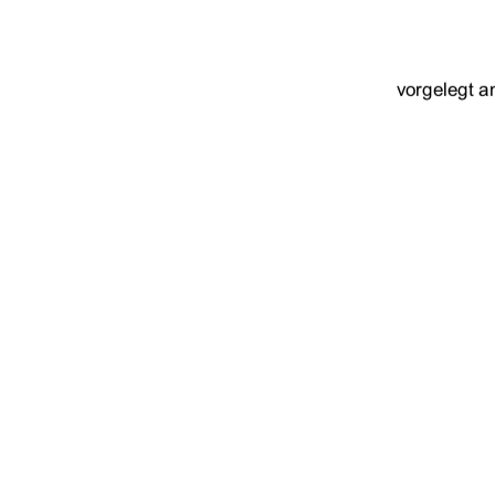
vorgelegt a
Erstgutachter:  
Zweitgutachter:  
urn:nbn:de:gbv:51
91%