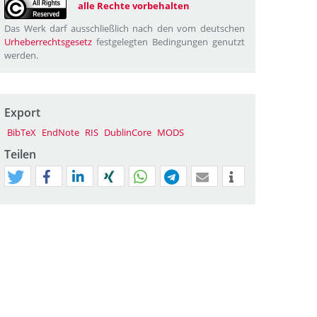
alle Rechte vorbehalten
Das Werk darf ausschließlich nach den vom deutschen
Urheberrechtsgesetz
festgelegten Bedingungen genutzt
werden.
Export
BibTeX
EndNote
RIS
DublinCore
MODS
Teilen
tweet
teilen
mitteilen
teilen
teilen
teilen
mail