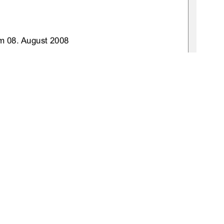
m 08. August 2008 
Prof. Dr. Manfred Köhler 
Dr. Thomas Cech 
9-thesis2008-0610-5
1
0 °