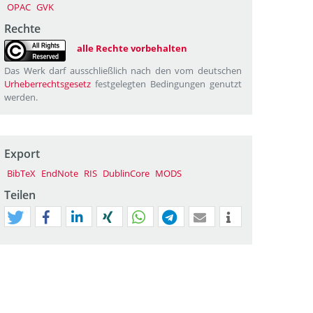
OPAC
GVK
Rechte
alle Rechte vorbehalten
Das Werk darf ausschließlich nach den vom deutschen
Urheberrechtsgesetz
festgelegten Bedingungen genutzt
werden.
Export
BibTeX
EndNote
RIS
DublinCore
MODS
Teilen
tweet
teilen
mitteilen
teilen
teilen
teilen
mail