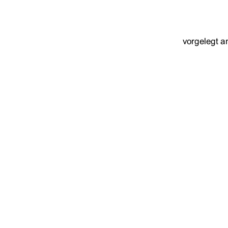
vorgelegt a
Erstgutachter:  
Zweitgutachter:  
urn:nbn:de:gbv:51
91%