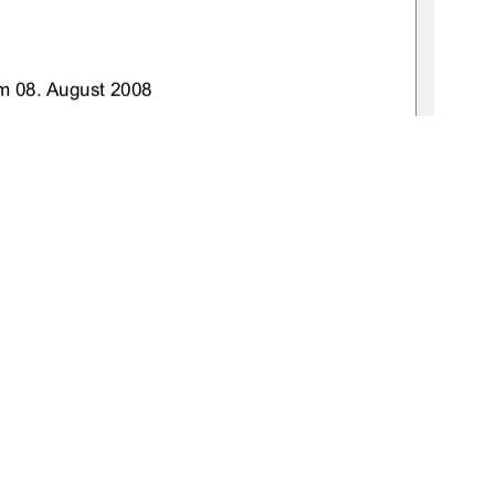
m 08. August 2008 
Prof. Dr. Manfred Köhler 
Dr. Thomas Cech 
9-thesis2008-0610-5
1
0 °