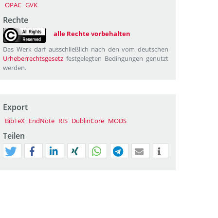
OPAC
GVK
Rechte
alle Rechte vorbehalten
Das Werk darf ausschließlich nach den vom deutschen
Urheberrechtsgesetz
festgelegten Bedingungen genutzt
werden.
Export
BibTeX
EndNote
RIS
DublinCore
MODS
Teilen
tweet
teilen
mitteilen
teilen
teilen
teilen
mail