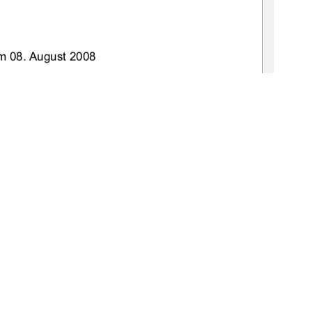
m 08. August 2008 
Prof. Dr. Manfred Köhler 
Dr. Thomas Cech 
9-thesis2008-0610-5
1
0 °