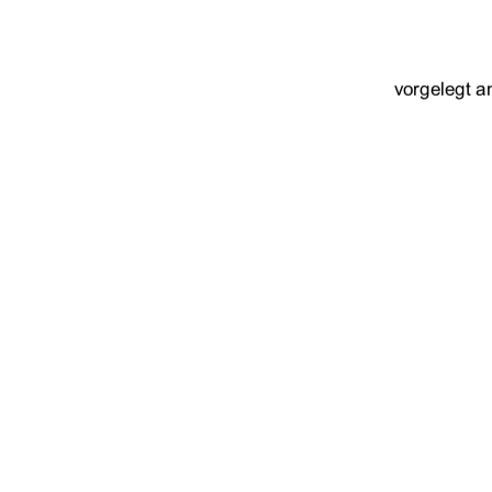
vorgelegt a
Erstgutachter:  
Zweitgutachter:  
urn:nbn:de:gbv:51
91%