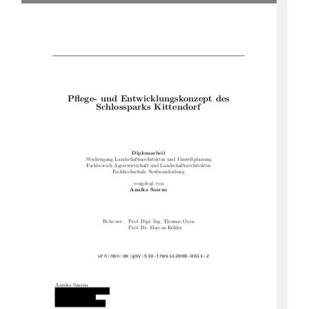
Pflege- und Entwicklungskonzept des
Schlossparks Kittendorf
Diplomarbeit
Studiengang Landschaftsarchitektur und Umweltplanung
Fachbereich Agrarwirtschaft und Landschaftsarchitektur
Fachhochschule Neubrandenburg
vorgelegt von
Annika Saarna
Betreuer:  Prof. Dipl. Ing. Thomas Oyen
Prof. Dr. Marcus Köhler
Annika Saarna