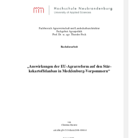
Fachbereich Agrarwirtschaft 
und Landschaftsarchitektur 
Fachgebiet Agrarpolitik 
Prof. Dr. sc. agr. Theodor Fock 
Bachelorarbeit 
„Auswirkungen der EU-Agrarreform auf den Stär-
kekartoffelanbau in Mecklenburg-Vorpommern“
von  
Christine Rienitz 
                                                u
rn:nbn:gbv:519-thesis2008-0066-8 
Januar 2009 