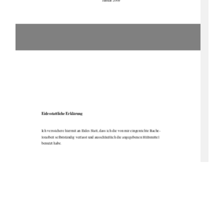
Eidesstattliche Erklärung 
Ich verssichere hiermit an Eides Statt, dass ich die von mir eingereichte Bache-
lorarbeit selbstständig verfasst und aussc
hließlich die angegebenen Hilfsmittel 
benutzt habe. 
Altentreptow, den 12.01.2009 
Christine Rienitz 