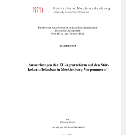
Fachbereich Agrarwirtschaft 
und Landschaftsarchitektur 
Fachgebiet Agrarpolitik 
Prof. Dr. sc. agr. Theodor Fock 
Bachelorarbeit 
„Auswirkungen der EU-Agrarreform auf den Stär-
kekartoffelanbau in Mecklenburg-Vorpommern“
von  
Christine Rienitz 
                                                u
rn:nbn:gbv:519-thesis2008-0066-8 
Januar 2009 