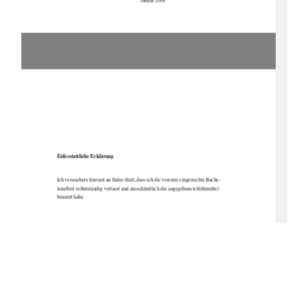
Eidesstattliche Erklärung 
Ich verssichere hiermit an Eides Statt, dass ich die von mir eingereichte Bache-
lorarbeit selbstständig verfasst und aussc
hließlich die angegebenen Hilfsmittel 
benutzt habe. 
Altentreptow, den 12.01.2009 
Christine Rienitz 