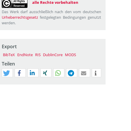
alle Rechte vorbehalten
Das Werk darf ausschließlich nach den vom deutschen
Urheberrechtsgesetz
festgelegten Bedingungen genutzt
werden.
Export
BibTeX
EndNote
RIS
DublinCore
MODS
Teilen
tweet
teilen
mitteilen
teilen
teilen
teilen
mail