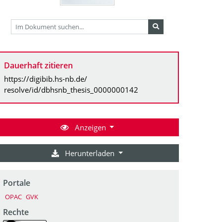
Dauerhaft zitieren
https://digibib.hs-nb.de/
resolve/id/dbhsnb_thesis_0000000142
Anzeigen
Herunterladen
Portale
OPAC
GVK
Rechte