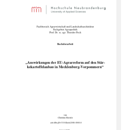
Fachbereich Agrarwirtschaft 
und Landschaftsarchitektur 
Fachgebiet Agrarpolitik 
Prof. Dr. sc. agr. Theodor Fock 
Bachelorarbeit 
„Auswirkungen der EU-Agrarreform auf den Stär-
kekartoffelanbau in Mecklenburg-Vorpommern“
von  
Christine Rienitz 
                                                u
rn:nbn:gbv:519-thesis2008-0066-8 
Januar 2009 