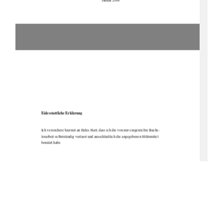
Eidesstattliche Erklärung 
Ich verssichere hiermit an Eides Statt, dass ich die von mir eingereichte Bache-
lorarbeit selbstständig verfasst und aussc
hließlich die angegebenen Hilfsmittel 
benutzt habe. 
Altentreptow, den 12.01.2009 
Christine Rienitz 