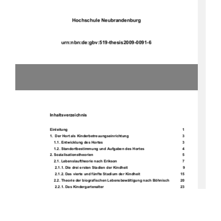
Hochschule Neubrandenburg
         u
rn:nbn:de:gbv:519-thesis2009-0091-6 
Inhaltsverzeichnis
Einleitung                                                                                                                                               1           
1.  Der Hort als Kinderbetreuungseinrichtung 
  3 
                                            1.1.           Entwicklung           des           Hortes                                                                                                              3           
    1.2. Standortbestimmung und Aufgaben des Hortes     
  4 
2.           Sozialisationstheorien                                                                                                                         5           
    2.1. Lebenslauftheorie nach Erikson 
  7 
     2.1.1. Die drei ersten Stadien der Kindheit 
  9 
     2.1.2. Das vierte und fünfte Stadium der Kindheit 
15 
    2.2. Theorie der biografischen Lebensbewältigung nach Böhnisch  
20 
                                                       2.2.1.           Das           Kindergartenalter                                                                                        23           
                                                       2.2.2.           Schulkinder                                                                                                   25           
    2.3. Kriterien für die Analyse der Hortformen und deren Operationali- 
           sierung                                                                                                              30           
      2.3.1. Operationalisierung der Kriterien nach Erikson 
31 
       2.3.1.1. Verlässliche Befriedigung von Grundbedürfnissen  
32 