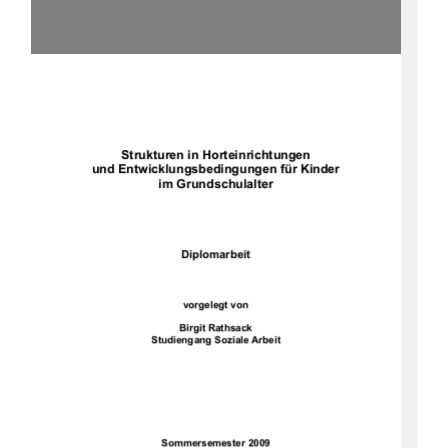




Strukturen in Horteinrichtungen 
und Entwicklungsbedingungen für Kinder 
im Grundschulalter 
Diplomarbeit
vorgelegt von 
Birgit Rathsack 
Studiengang Soziale Arbeit 
Sommersemester 2009 