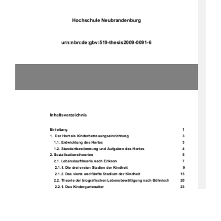
Hochschule Neubrandenburg
         u
rn:nbn:de:gbv:519-thesis2009-0091-6 
Inhaltsverzeichnis
Einleitung                                                                                                                                               1           
1.  Der Hort als Kinderbetreuungseinrichtung 
  3 
                                            1.1.           Entwicklung           des           Hortes                                                                                                              3           
    1.2. Standortbestimmung und Aufgaben des Hortes     
  4 
2.           Sozialisationstheorien                                                                                                                         5           
    2.1. Lebenslauftheorie nach Erikson 
  7 
     2.1.1. Die drei ersten Stadien der Kindheit 
  9 
     2.1.2. Das vierte und fünfte Stadium der Kindheit 
15 
    2.2. Theorie der biografischen Lebensbewältigung nach Böhnisch  
20 
                                                       2.2.1.           Das           Kindergartenalter                                                                                        23           
                                                       2.2.2.           Schulkinder                                                                                                   25           
    2.3. Kriterien für die Analyse der Hortformen und deren Operationali- 
           sierung                                                                                                              30           
      2.3.1. Operationalisierung der Kriterien nach Erikson 
31 
       2.3.1.1. Verlässliche Befriedigung von Grundbedürfnissen  
32 