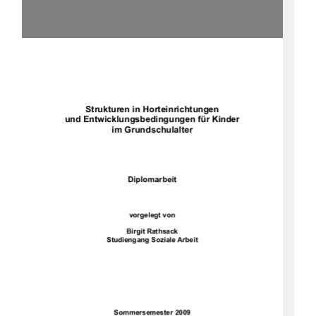




Strukturen in Horteinrichtungen 
und Entwicklungsbedingungen für Kinder 
im Grundschulalter 
Diplomarbeit
vorgelegt von 
Birgit Rathsack 
Studiengang Soziale Arbeit 
Sommersemester 2009 