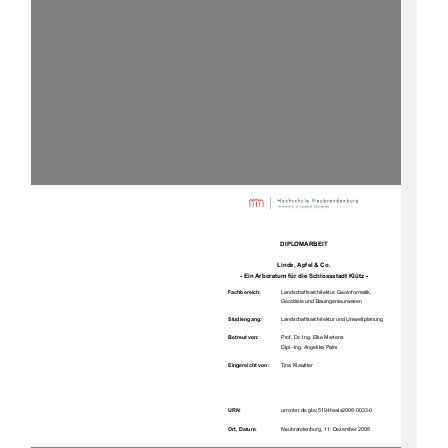
DIPLOMARBEIT 
Linde, Apfel & Co.  
- Ein Arboretum für die Schlossstadt Klütz - 
Fachbereich:      
Landschaftsarchitektur, Geoinformatik,  
Geodäsie und Bauingenieurwesen  
Studiengang:
Landschaftsarchitektur und Umweltplanung 
Betreut von:     
Prof. Dr. Ing. Elke Mertens 
                                            Dipl.-Ing.           Angelika           Palm           
Eingereicht von: 
Tina Klawitter 
URN:
urn:nbn:de:gbv:519-thesis2008-0033-0      
Ort, Datum: 
Neubrandenburg, 11. Dezember 2008