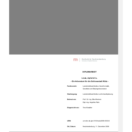
DIPLOMARBEIT 
Linde, Apfel & Co.  
- Ein Arboretum für die Schlossstadt Klütz - 
Fachbereich:      
Landschaftsarchitektur, Geoinformatik,  
Geodäsie und Bauingenieurwesen  
Studiengang:
Landschaftsarchitektur und Umweltplanung 
Betreut von:     
Prof. Dr. Ing. Elke Mertens 
                                            Dipl.-Ing.           Angelika           Palm           
Eingereicht von: 
Tina Klawitter 
URN:
urn:nbn:de:gbv:519-thesis2008-0033-0      
Ort, Datum: 
Neubrandenburg, 11. Dezember 2008