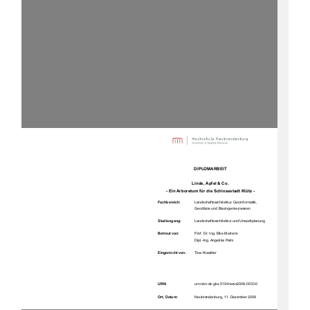
DIPLOMARBEIT 
Linde, Apfel & Co.  
- Ein Arboretum für die Schlossstadt Klütz - 
Fachbereich:      
Landschaftsarchitektur, Geoinformatik,  
Geodäsie und Bauingenieurwesen  
Studiengang:
Landschaftsarchitektur und Umweltplanung 
Betreut von:     
Prof. Dr. Ing. Elke Mertens 
                                            Dipl.-Ing.           Angelika           Palm           
Eingereicht von: 
Tina Klawitter 
URN:
urn:nbn:de:gbv:519-thesis2008-0033-0      
Ort, Datum: 
Neubrandenburg, 11. Dezember 2008