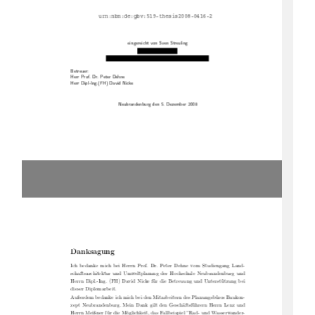
urn:nbn:de:gbv:519-thesis2008-0416-2
eingereicht von Sven Streuling
Betreuer:
Herr Prof. Dr. Peter Dehne
Herr Dipl-Ing.(FH) David Nicke
Neubrandenburg den 5. Dezember 2008
Danksagung
Ich bedanke mich bei Herrn Prof. Dr. Peter Dehne vom Studiengang Land-
schaftsarchitektur und Umweltplanung der Hochschule Neubrandenburg und
Herrn Dipl.-Ing. (FH) David Nicke für die Betreuung und Unterstützung bei
dieser Diplomarbeit.
Außerdem bedanke ich mich bei den Mitarbeitern des Planungsbüros Baukon-
zept Neubrandenburg. Mein Dank gilt den Geschäftsführern Herrn Lenz und
Herrn Meißner für die Möglichkeit, das Fallbeispiel ”Rad- und Wasserwander-