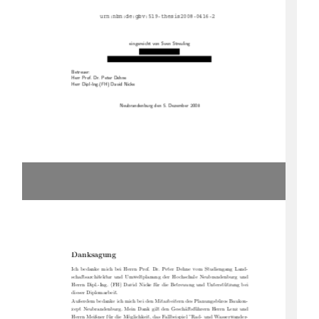
urn:nbn:de:gbv:519-thesis2008-0416-2
eingereicht von Sven Streuling
Betreuer:
Herr Prof. Dr. Peter Dehne
Herr Dipl-Ing.(FH) David Nicke
Neubrandenburg den 5. Dezember 2008
Danksagung
Ich bedanke mich bei Herrn Prof. Dr. Peter Dehne vom Studiengang Land-
schaftsarchitektur und Umweltplanung der Hochschule Neubrandenburg und
Herrn Dipl.-Ing. (FH) David Nicke für die Betreuung und Unterstützung bei
dieser Diplomarbeit.
Außerdem bedanke ich mich bei den Mitarbeitern des Planungsbüros Baukon-
zept Neubrandenburg. Mein Dank gilt den Geschäftsführern Herrn Lenz und
Herrn Meißner für die Möglichkeit, das Fallbeispiel ”Rad- und Wasserwander-