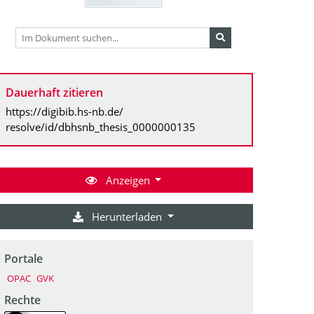
Dauerhaft zitieren
https://digibib.hs-nb.de/
resolve/id/dbhsnb_thesis_0000000135
Anzeigen
Herunterladen
Portale
OPAC
GVK
Rechte