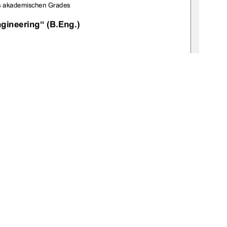
s akademischen Grades 
gineering“ (B.Eng.) 
009 
1
0 °