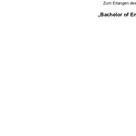
Zum Erlangen de
„Bachelor of En

Erstprüfer: Prof. Dr.-Ing. A. Wehrenpfennig 
Zweitprüfer: Dr. V. Bothmer 
urn:nbn:de:gbv:519-thesis2009-0021-1 
Bearbeitungszeitraum: 09.03.2009-04.05.2
91%