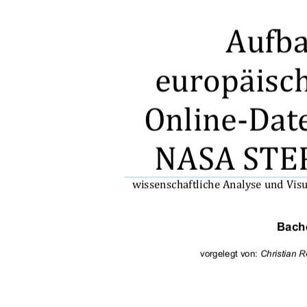


	



	





 	

	

!

"			

#

$

Bache
#


vorgelegt von: 
Christian 