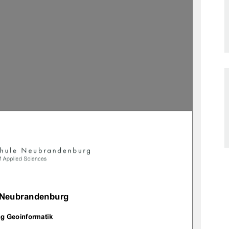


 Neubrandenburg 
g Geoinformatik 