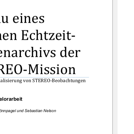

	

	
		

	
lorarbeit
Rönnpagel und Sebastian Nelson

