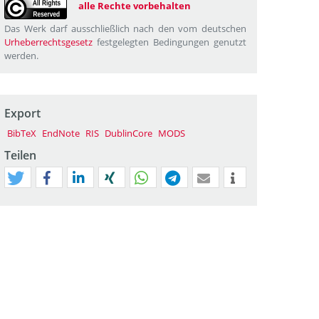
alle Rechte vorbehalten
Das Werk darf ausschließlich nach den vom deutschen
Urheberrechtsgesetz
festgelegten Bedingungen genutzt
werden.
Export
BibTeX
EndNote
RIS
DublinCore
MODS
Teilen
tweet
teilen
mitteilen
teilen
teilen
teilen
mail