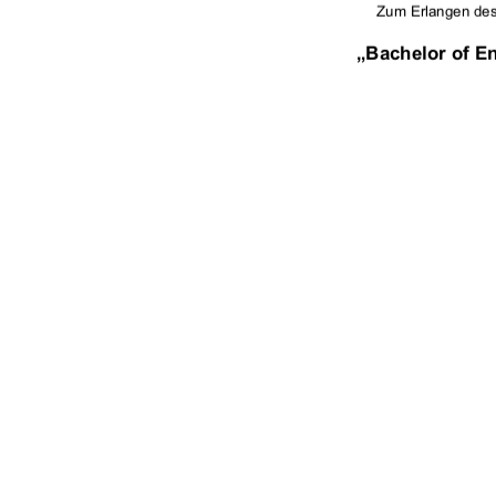
Zum Erlangen de
„Bachelor of En

Erstprüfer: Prof. Dr.-Ing. A. Wehrenpfennig 
Zweitprüfer: Dr. V. Bothmer 
urn:nbn:de:gbv:519-thesis2009-0021-1 
Bearbeitungszeitraum: 09.03.2009-04.05.2
91%