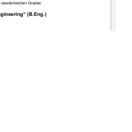
s akademischen Grades 
gineering“ (B.Eng.) 
009 
1
0 °