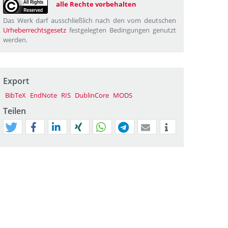
alle Rechte vorbehalten
Das Werk darf ausschließlich nach den vom deutschen
Urheberrechtsgesetz
festgelegten Bedingungen genutzt
werden.
Export
BibTeX
EndNote
RIS
DublinCore
MODS
Teilen
tweet
teilen
mitteilen
teilen
teilen
teilen
mail