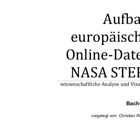


	



	





 	

	

!

"			

#

$

Bache
#


vorgelegt von: 
Christian 