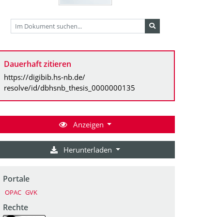
Dauerhaft zitieren
https://digibib.hs-nb.de/
resolve/id/dbhsnb_thesis_0000000135
Anzeigen
Herunterladen
Portale
OPAC
GVK
Rechte