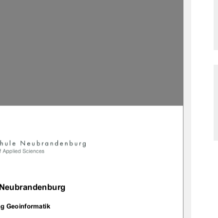


 Neubrandenburg 
g Geoinformatik 