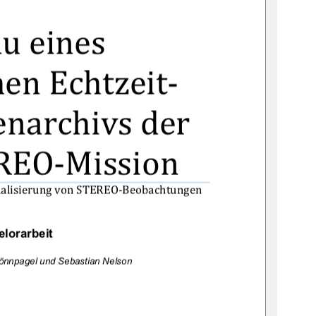

	

	
		

	
lorarbeit
Rönnpagel und Sebastian Nelson

