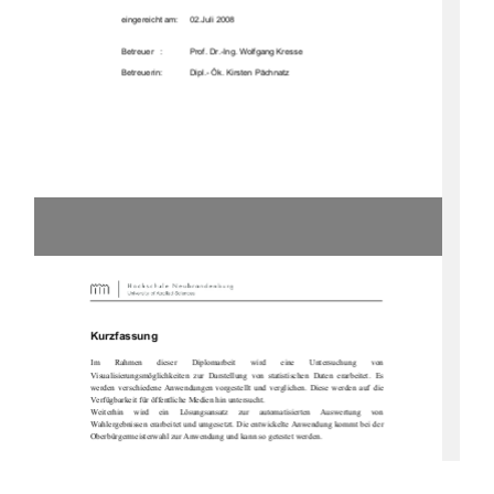
	
   '$  !
(
)'*'
,	

+	'
	-
(
*.' /'
-)0

1
(	

  	  

    

	
	  	 	
	 	
 
  	  		  	


		

	

	

		 
	  


	 
!"
!"!!	#

	
	
	!
	
$	  

 
	  	  	
  	 %		
$		

	



	 		



	

&" 		

		

		

	
)	