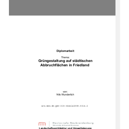
Diplomarbeit
Thema:
Grüngestaltung auf städtischen
Abbruchflächen in Friedland 
von:
Nils Wunderlich
urn:nbn:de:gbv:519-thesis2008-0314-2
Landschaftsarchitektur und Umweltplanung