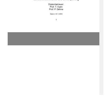
Diplombetreuer:
Prof. T. Oyen
Prof. P. Dehne
Datum: 30.1.2009
1