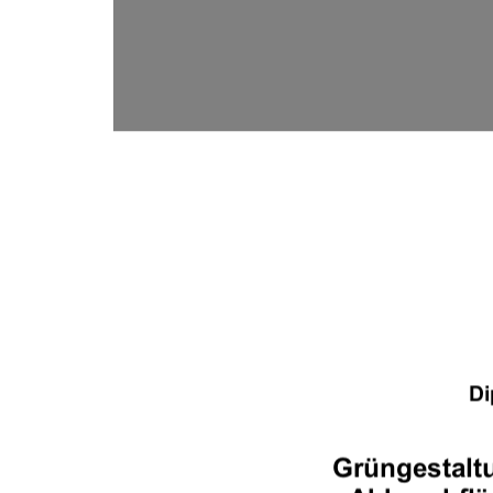
Di
Grüngestalt