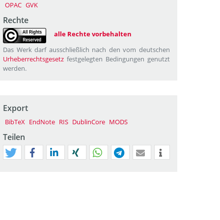
OPAC
GVK
Rechte
alle Rechte vorbehalten
Das Werk darf ausschließlich nach den vom deutschen
Urheberrechtsgesetz
festgelegten Bedingungen genutzt
werden.
Export
BibTeX
EndNote
RIS
DublinCore
MODS
Teilen
tweet
teilen
mitteilen
teilen
teilen
teilen
mail