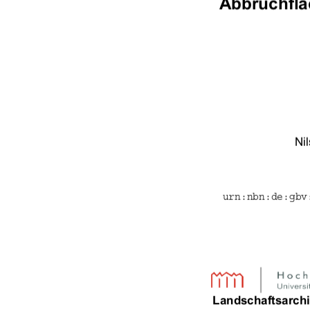
Abbruchflä
Ni
urn:nbn:de:gbv
Landschaftsarch