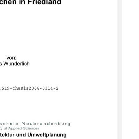
chen in Friedland 
von:
ls Wunderlich
:519-thesis2008-0314-2
itektur und Umweltplanung