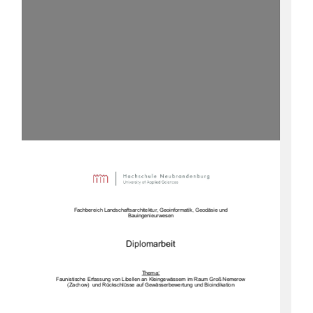
)DFKEHUHLFK/DQGVFKDIWVDUFKLWHNWXU*HRLQIRUPDWLN*HRGlVLHXQG
%DXLQJHQLHXUZHVHQ
'LSORPDUEHLW

7KHPD
)DXQLVWLVFKH
(UIDVVXQJYRQ/LEHOOHQDQ.OHLQJHZlVVHUQ LP5DXP*UR1HPHURZ
=DF
KRZXQG5FNVFKOVVHDXI*HZlVVHUEHZHUWXQJXQG%LRLQGLNDWLRQ