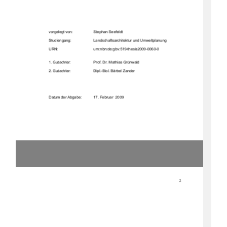
YRUJHOHJWYRQ
6WHSKDQ6HHIHOGW
6WXGLHQJDQJ
/DQGVFKDIWVDUFKLWHNWXUXQG8PZHOWSODQXQJ
851
XUQQE
QGHJEYWKHVLV
*XWDFKWHU
3URI'U0DWKLDV*UQZDOG
*XWDFKWHU
'LSO%LRO%lUEHO=DQGHU
'DWXPGHU$EJDEH
)HEUXDU
