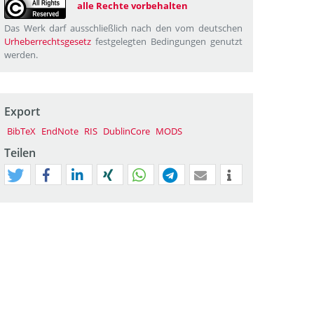
alle Rechte vorbehalten
Das Werk darf ausschließlich nach den vom deutschen
Urheberrechtsgesetz
festgelegten Bedingungen genutzt
werden.
Export
BibTeX
EndNote
RIS
DublinCore
MODS
Teilen
tweet
teilen
mitteilen
teilen
teilen
teilen
mail