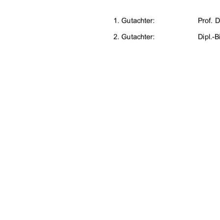
*XWDFKWHU
3URI
*XWDFKWHU
'LSO
'DWXPGHU$EJDEH
)H
91%