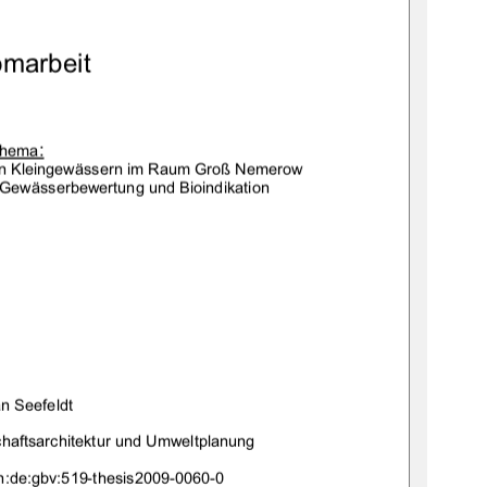
RPDUEHLW

7KHPD
DQ.OHLQJHZlVVHUQ LP5DXP*UR1HPHURZ
I*HZlVVHUEHZHUWXQJXQG%LRLQGLNDWLRQ
Q6HHIHOGW
KDIWVDUFKLWHNWXUXQG8PZHOWSODQXQJ
QGHJEYWKHVLV