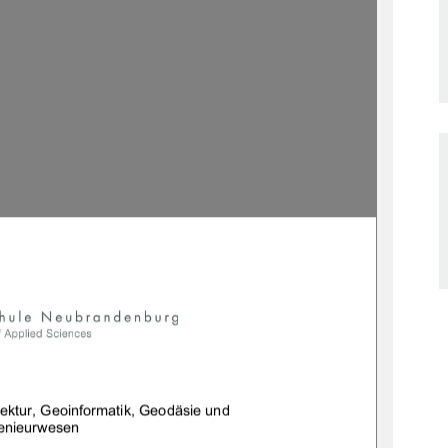
HNWXU*HRLQIRUPDWLN*HRGlVLHXQG
HQLHXUZHVHQ