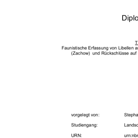
'LSO
)DXQLVWLVFKH
(UIDVVXQJYRQ/LEHOOHQ
=DF
KRZXQG5FNVFKOVVHDX
YRUJHOHJWYRQ
6WHSKD
6WXGLHQJDQJ
/DQGVF
851
XUQQE