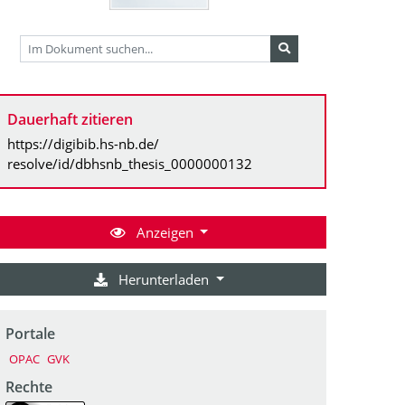
Dauerhaft zitieren
https://digibib.hs-nb.de/
resolve/id/dbhsnb_thesis_0000000132
Anzeigen
Herunterladen
Portale
OPAC
GVK
Rechte