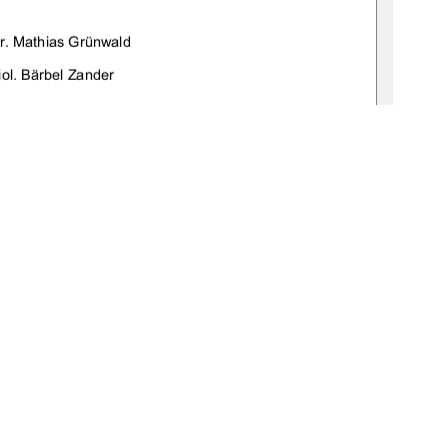
'U0DWKLDV*UQZDOG
%LRO%lUEHO=DQGHU
EUXDU
1
0 °