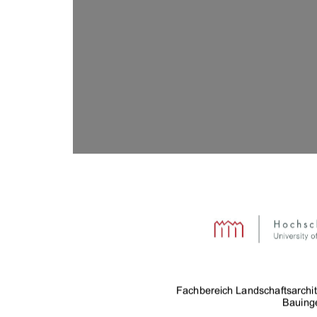
)DFKEHUHLFK/DQGVFKDIWVDUFKLW
%DXLQJ