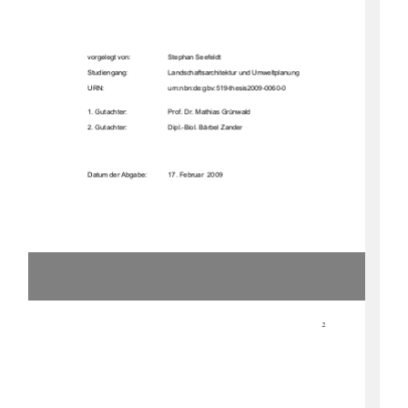
YRUJHOHJWYRQ
6WHSKDQ6HHIHOGW
6WXGLHQJDQJ
/DQGVFKDIWVDUFKLWHNWXUXQG8PZHOWSODQXQJ
851
XUQQE
QGHJEYWKHVLV
*XWDFKWHU
3URI'U0DWKLDV*UQZDOG
*XWDFKWHU
'LSO%LRO%lUEHO=DQGHU
'DWXPGHU$EJDEH
)HEUXDU
