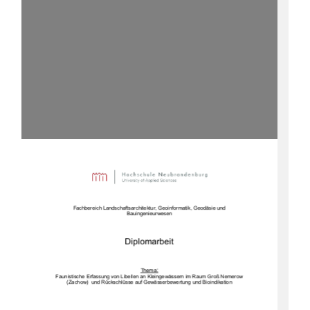
)DFKEHUHLFK/DQGVFKDIWVDUFKLWHNWXU*HRLQIRUPDWLN*HRGlVLHXQG
%DXLQJHQLHXUZHVHQ
'LSORPDUEHLW

7KHPD
)DXQLVWLVFKH
(UIDVVXQJYRQ/LEHOOHQDQ.OHLQJHZlVVHUQ LP5DXP*UR1HPHURZ
=DF
KRZXQG5FNVFKOVVHDXI*HZlVVHUEHZHUWXQJXQG%LRLQGLNDWLRQ