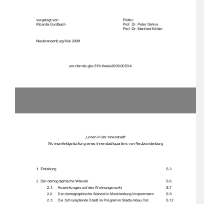
vorgelegt von:
Prüfer:
Ricarda Goldbach
Prof. Dr. Peter Dehne
Prof. Dr. Manfred Köhler
Neubrandenburg Mai 2009
urn:nbn:de:gbv:519-thesis2009-0053-4
„Leben in der Innenstadt“
Wohnumfeldgest
altung eines In
nenstadtquar
tiers von Neubr
andenburg
1. Einleitung
S.3
2. Der demographische Wandel
S.6
2.1.  Auswirkungen auf den Wohnungsmarkt
S.7
2.2.  Der demographisch
e Wandel in Meckl
enburg-Vorpommern
S.9
2.3.  Die Schrumpfende Stadt im Programm Stadtumbau Ost
S.12
2.4.  Auswirkungen auf den Einzelhandel in Mecklenburg-Vorpommern S.14