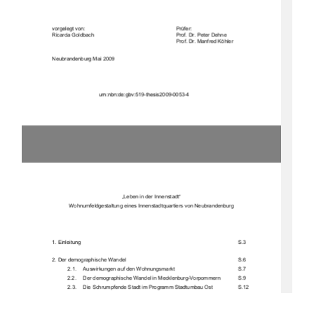
vorgelegt von:
Prüfer:
Ricarda Goldbach
Prof. Dr. Peter Dehne
Prof. Dr. Manfred Köhler
Neubrandenburg Mai 2009
urn:nbn:de:gbv:519-thesis2009-0053-4
„Leben in der Innenstadt“
Wohnumfeldgest
altung eines In
nenstadtquar
tiers von Neubr
andenburg
1. Einleitung
S.3
2. Der demographische Wandel
S.6
2.1.  Auswirkungen auf den Wohnungsmarkt
S.7
2.2.  Der demographisch
e Wandel in Meckl
enburg-Vorpommern
S.9
2.3.  Die Schrumpfende Stadt im Programm Stadtumbau Ost
S.12
2.4.  Auswirkungen auf den Einzelhandel in Mecklenburg-Vorpommern S.14