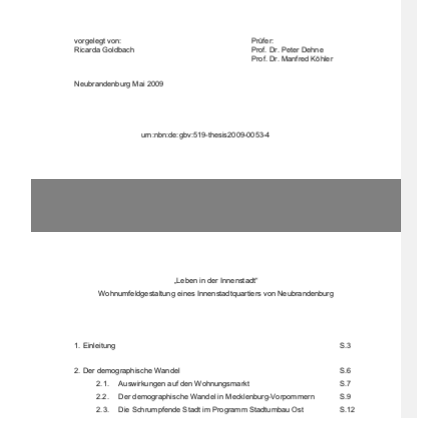
vorgelegt von:
Prüfer:
Ricarda Goldbach
Prof. Dr. Peter Dehne
Prof. Dr. Manfred Köhler
Neubrandenburg Mai 2009
urn:nbn:de:gbv:519-thesis2009-0053-4
„Leben in der Innenstadt“
Wohnumfeldgest
altung eines In
nenstadtquar
tiers von Neubr
andenburg
1. Einleitung
S.3
2. Der demographische Wandel
S.6
2.1.  Auswirkungen auf den Wohnungsmarkt
S.7
2.2.  Der demographisch
e Wandel in Meckl
enburg-Vorpommern
S.9
2.3.  Die Schrumpfende Stadt im Programm Stadtumbau Ost
S.12
2.4.  Auswirkungen auf den Einzelhandel in Mecklenburg-Vorpommern S.14