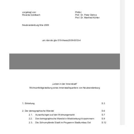
vorgelegt von:
Prüfer:
Ricarda Goldbach
Prof. Dr. Peter Dehne
Prof. Dr. Manfred Köhler
Neubrandenburg Mai 2009
urn:nbn:de:gbv:519-thesis2009-0053-4
„Leben in der Innenstadt“
Wohnumfeldgest
altung eines In
nenstadtquar
tiers von Neubr
andenburg
1. Einleitung
S.3
2. Der demographische Wandel
S.6
2.1.  Auswirkungen auf den Wohnungsmarkt
S.7
2.2.  Der demographisch
e Wandel in Meckl
enburg-Vorpommern
S.9
2.3.  Die Schrumpfende Stadt im Programm Stadtumbau Ost
S.12
2.4.  Auswirkungen auf den Einzelhandel in Mecklenburg-Vorpommern S.14