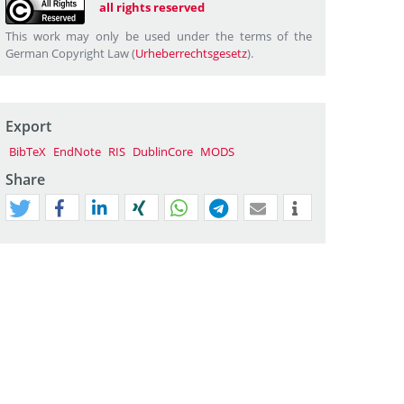
all rights reserved
This work may only be used under the terms of the
German Copyright Law (
Urheberrechtsgesetz
).
Export
BibTeX
EndNote
RIS
DublinCore
MODS
Share
tweet
teilen
mitteilen
teilen
teilen
teilen
mail