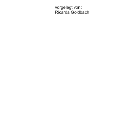
vorgelegt von:
Ricarda Goldbach
Neubrandenburg Mai 2009
urn:nbn:de:gbv:519
91%