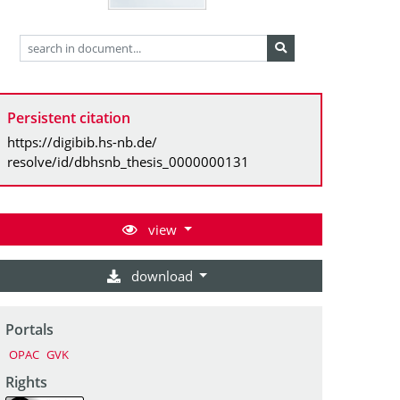
Persistent citation
https://digibib.hs-nb.de/
resolve/id/dbhsnb_thesis_0000000131
view
download
Portals
OPAC
GVK
Rights