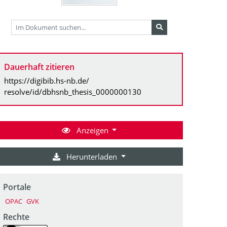
Dauerhaft zitieren
https://digibib.hs-nb.de/
resolve/id/dbhsnb_thesis_0000000130
Anzeigen
Herunterladen
Portale
OPAC
GVK
Rechte