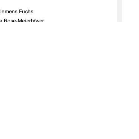
 Clemens Fuchs 
dra Rose-Meierhöver 
nk Schneider 
brandenburg, im März 2009 
1
0 °