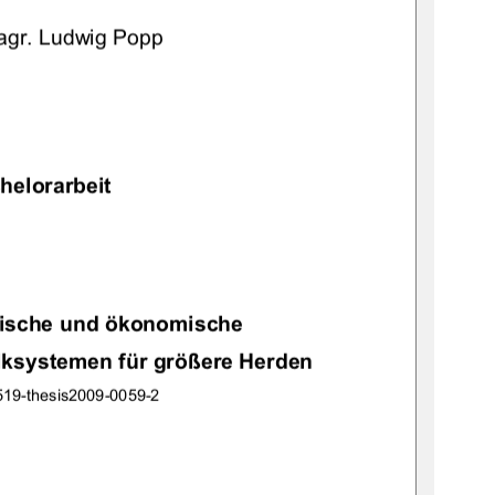
 agr. Ludwig Popp 
helorarbeit 
nische und ökonomische 
ksystemen für größere Herden
519-thesis2009-0059-2 