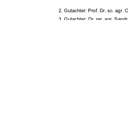
2. Gutachter: Prof. Dr. sc. agr.
3. Gutachter: Dr. rer. agr. San
vorgelegt von:      
Fra
Neu
91%