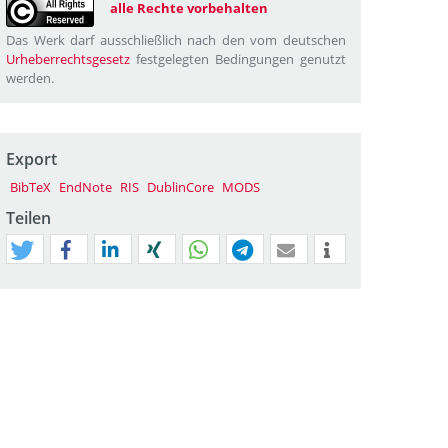
alle Rechte vorbehalten
Das Werk darf ausschließlich nach den vom deutschen
Urheberrechtsgesetz
festgelegten Bedingungen genutzt
werden.
Export
BibTeX
EndNote
RIS
DublinCore
MODS
Teilen
tweet
teilen
mitteilen
teilen
teilen
teilen
mail