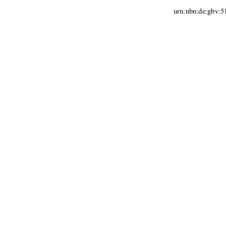
urn:nbn:de:gbv:5
Oktober 2008 
91%