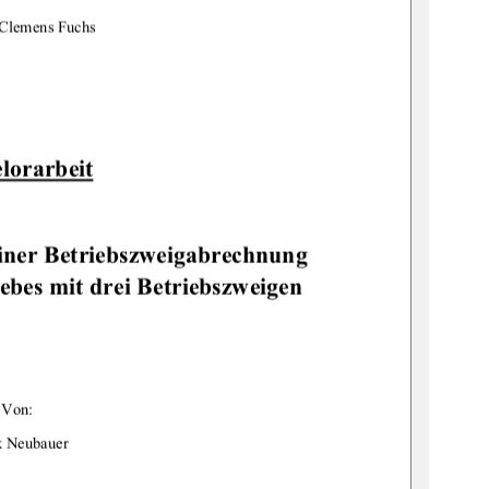
 Clemens Fuchs 
lorarbeit
iner Betrie
bszweigabrechnung 
iebe
s mit drei Betriebszweigen 
Von: 
k Neubauer 