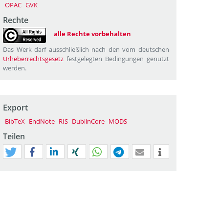
OPAC
GVK
Rechte
alle Rechte vorbehalten
Das Werk darf ausschließlich nach den vom deutschen
Urheberrechtsgesetz
festgelegten Bedingungen genutzt
werden.
Export
BibTeX
EndNote
RIS
DublinCore
MODS
Teilen
tweet
teilen
mitteilen
teilen
teilen
teilen
mail