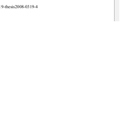
19-thesis2008-0319-4 
1
0 °