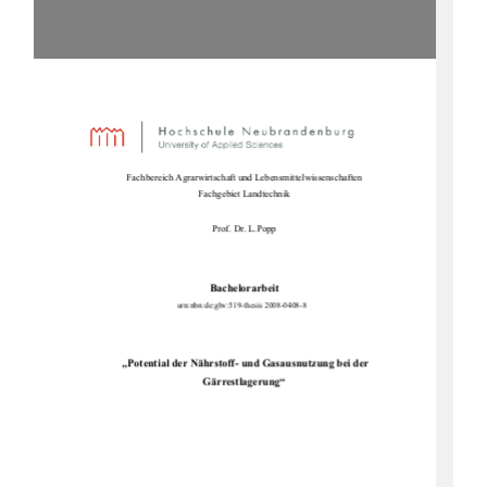
Fachbereich Agrarwirtschaft un
d Lebensmittelwissenschaften
Fachgebiet Landtechnik 
Prof. Dr. L.Popp 
Bachelorarbeit 
urn:nbn:de:gbv:519-thesis 2008-0408-8 
„Potential der Nährstoff-
 und Gasausnutzung bei der 
Gärrestlagerung“ 