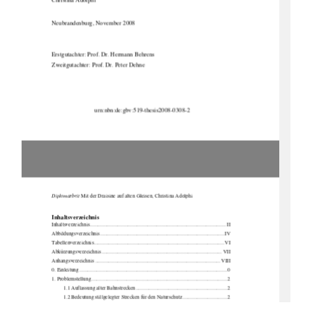
Christina Adolphi 
Neubrandenburg, November 2008 
Erstgutachter: Prof. Dr. Hermann Behrens  
Zweitgutachter: Prof. Dr. Peter Dehne  
urn:nbn:de:gbv:519-thesis2008-0308-2
Diplomarbeit
 Mit der Draisine auf alten 
Gleisen, Christina Adolphi 
Inhaltsverzeichnis 
Inhaltsverzeichnis ........................................................................................................ II 
Abbildungsverzeichnis ...............................................................................................IV 
Tabellenverzeichnis....................................................................................................VI 
Abkürzungsverzeichnis ............................................................................................ VII 
Anhangsverzeichnis ................................................................................................ VIII 
0. Einleitung ................................................................................................................. 0
1. Problemstellung........................................................................................................ 2 
1.1 Auflassung alter Bahnstrecken ...................................................................... 2 
1.2 Bedeutung stillgelegter Strecken für den Naturschutz .................................. 2 
1.3. Nachnutzung stillgelegter Bahnstrecken ...................................................... 3 