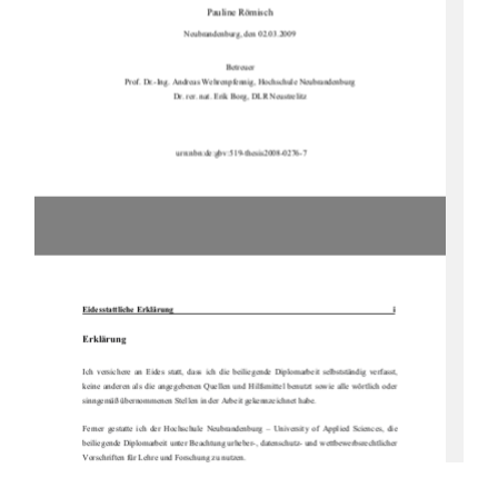
Pauline Römisch 
Neubrandenburg, den 02.03.2009 
Betreuer 
Prof. Dr.-Ing. Andreas Wehrenpf
ennig, Hochschule Neubrandenburg 
Dr. rer. nat. Erik Borg, DLR Neustrelitz
urn:nbn:de:gbv:519-thesis2008-0276-7 
Eidesstattliche Erklärung       
   i
Erklärung 
Ich  versichere  an  Eides  statt,
  dass  ich  die  beiliegende  Diplom
arbeit  selbstständig  verfasst,  
keine  anderen  als  die  angegebenen  Quellen  und  Hilfsmittel  benutzt  sowie  alle  wörtlich  oder  
sinngemäß übernommenen Stellen in
 der Arbeit geke
nnzeichnet habe. 
Ferner  gestatte  ich  der  Hoch
schule  Neubrandenburg  –  Universi
ty  of  Applied  Sciences,  die  
beiliegende Diplomarbeit unter Beachtung urhe
ber-, datenschutz- und wettbewerbsrechtlicher 
Vorschriften für Lehre und Forschung zu nutzen. 