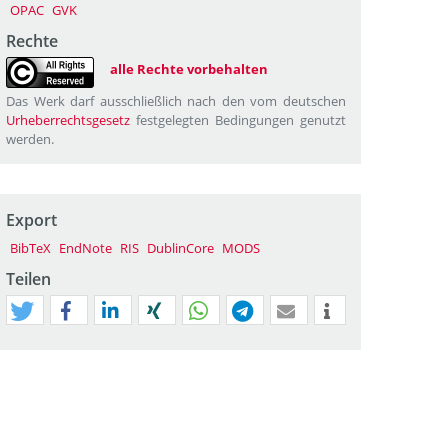
OPAC
GVK
Rechte
alle Rechte vorbehalten
Das Werk darf ausschließlich nach den vom deutschen
Urheberrechtsgesetz
festgelegten Bedingungen genutzt
werden.
Export
BibTeX
EndNote
RIS
DublinCore
MODS
Teilen
tweet
teilen
mitteilen
teilen
teilen
teilen
mail