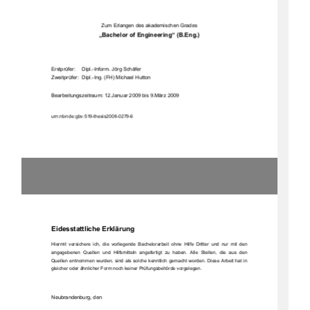
Zum Erlangen des akademischen Grades
„Bachelor of Engineering“ (B.Eng.)
Erstprüfer:
Dipl.-Inform. Jörg Schäfer
Zweitprüfer:  Dipl.-Ing. (FH) Michael Hutton
Bearbeitungszeitraum: 12.Januar 2009 bis 9.März 2009
urn:nbn:de:gbv:519-thesis2008-0279-6
Eidesstattliche Erklärung
Hiermit  versichere  ich,  die  vorliegende  Bachelorarbeit  ohne  Hilfe  Dritter  und  nur  mit  den  
angegebenen  Quellen  und  Hilfsmitteln  angefertigt  zu
  haben.  Alle  Stellen,  die  aus  den  
Quellen entnommen wurden, sind als solche ke
nntlich gemacht worden. Diese Arbeit hat in 
gleicher oder ähnlicher Form noch keiner Prüfungsbehörde vorgelegen.
Neubrandenburg, den 