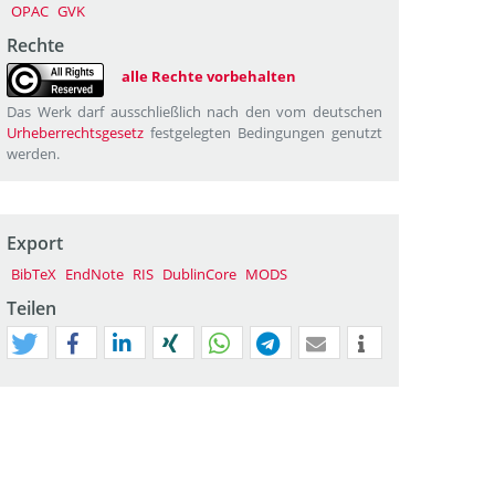
OPAC
GVK
Rechte
alle Rechte vorbehalten
Das Werk darf ausschließlich nach den vom deutschen
Urheberrechtsgesetz
festgelegten Bedingungen genutzt
werden.
Export
BibTeX
EndNote
RIS
DublinCore
MODS
Teilen
tweet
teilen
mitteilen
teilen
teilen
teilen
mail