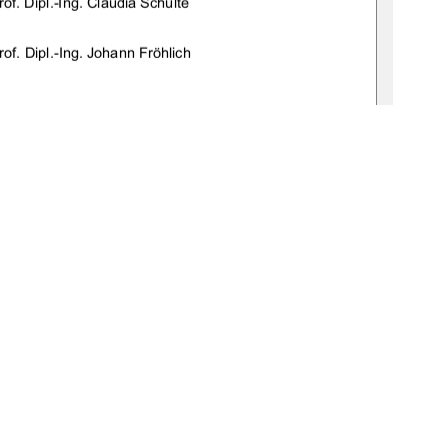
        Dipl.-Ing.           Claudia           Schulte           
         Dipl.-Ing.           Johann           Fröhlich           
9. März 2009 
:519-thesis2009-0011-5 
1
0 °