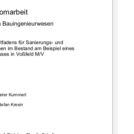
omarbeit  
h Bauingenieurwesen 
itfadens für Sanierungs- und 
n im Bestand am Beispiel eines 
ses in Voßfeld M/V 
     Peter           Kummert           
efan           Kresin           