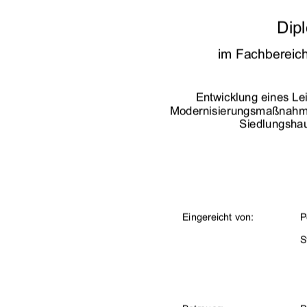
Dipl
im Fachbereic
Entwicklung eines Le
Modernisierungsmaßnahme
Siedlungshau
           Eingereicht           von:                            
                                                       St