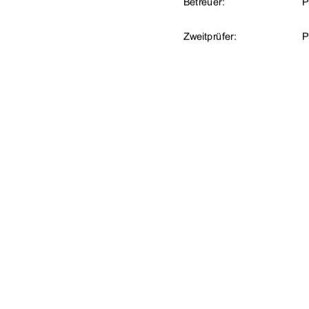
           Betreuer:                                 Prof.   
           Zweitprüfer:                                 Prof.  
Eingereicht am: 
0
urn:nbn:de:gbv
91%