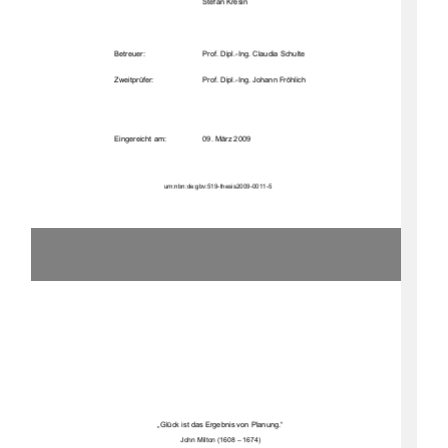
                                                       Stefan           Kresin           
           Betreuer:                                 Prof.           Dipl.-Ing.           Claudia           Schulte           
           Zweitprüfer:                                 Prof.           Dipl.-Ing.           Johann           Fröhlich           
Eingereicht am: 
09. März 2009 
urn:nbn:de:gbv:519-thesis2009-0011-5 
„Glück ist das Ergebnis von Planung.“ 
John Milton (1608 – 1674) 