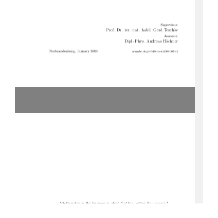
Supervisor:
Prof.  Dr.  rer.  nat.  habil.  Gerd Teschke
Assessor:
Dipl.-Phys.  Andreas Höchner
Neubrandenburg, January 2009
urn:nbn:de:gbv:519-thesis2008-0074-2
"Mathematics is the language in which God has written the universe."
-
Galileo Galilei
-