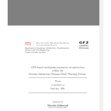
Department of Landscape Architecture, Geoinformatics,
Geodesy and Civil Engineering
Course of studies Geodesy
GPS-based earthquake parameter reconstruction
within the
German Indonesian Tsunami Early Warning System
Thesis
to graduate as
Dipl.-Ing.  (FH)
submitted by
ManuelaSchönrock
born on 11 September 1983