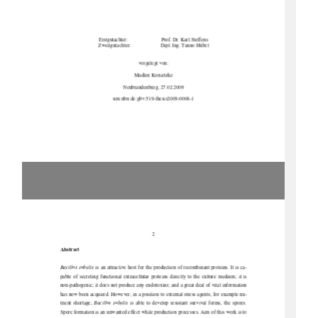
Erstgutachter:                                    Prof.            Dr.            Karl            Steffens            
Zweitgutachter: 
Dipl. Ing. Tanno Hübel 
vorgelegt von: 
Madlen Konietzke 
Neubrandenburg, 27.02.2009 
urn:nbn:de:gbv:519-thesis2009-0006-1 
2
Abstract 
Bacillus subtilis
 is an attractive host for the production of recombinant proteins. It is ca-
pable  of  secreting  functional  extracellular  proteins  directly  to  the  culture  medium;  it  is  
non-pathogenic; it does not produce any endotoxins; and a great deal of vital information 
has now been acquired. However, in a position to external stress agents, for example nu-
trient  shortage,  
Bacillus  subtilis  
is  able  to  develop  resistant  survival  forms,  the  spores.  
Spore formation is an unwanted effect while pr
oduction processes. Aim of this work is to 