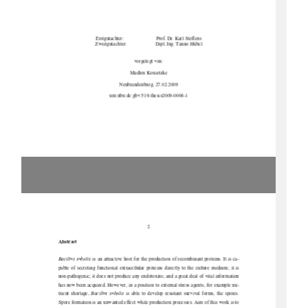
Erstgutachter:                                    Prof.            Dr.            Karl            Steffens            
Zweitgutachter: 
Dipl. Ing. Tanno Hübel 
vorgelegt von: 
Madlen Konietzke 
Neubrandenburg, 27.02.2009 
urn:nbn:de:gbv:519-thesis2009-0006-1 
2
Abstract 
Bacillus subtilis
 is an attractive host for the production of recombinant proteins. It is ca-
pable  of  secreting  functional  extracellular  proteins  directly  to  the  culture  medium;  it  is  
non-pathogenic; it does not produce any endotoxins; and a great deal of vital information 
has now been acquired. However, in a position to external stress agents, for example nu-
trient  shortage,  
Bacillus  subtilis  
is  able  to  develop  resistant  survival  forms,  the  spores.  
Spore formation is an unwanted effect while pr
oduction processes. Aim of this work is to 